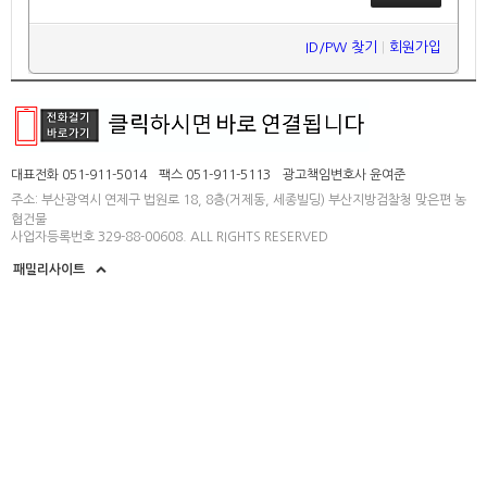
ID/PW 찾기
|
회원가입
대표전화 051-911-5014
팩스 051-911-5113
광고책임변호사 윤여준
주소: 부산광역시 연제구 법원로 18, 8층(거제동, 세종빌딩) 부산지방검찰청 맞은편 농
협건물
사업자등록번호 329-88-00608. ALL RIGHTS RESERVED
패밀리사이트